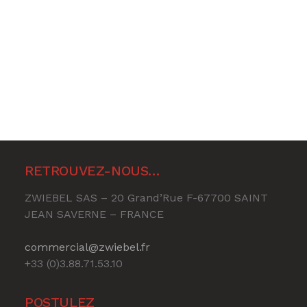
RETROUVEZ-NOUS…
ZWIEBEL SAS – 20 Grand’Rue F-67700 SAINT
JEAN SAVERNE – FRANCE
commercial@zwiebel.fr
+33 (0)3.88.71.53.10
POSTULEZ