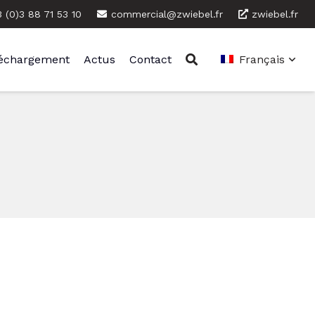
 (0)3 88 71 53 10
commercial@zwiebel.fr
zwiebel.fr
léchargement
Actus
Contact
Français