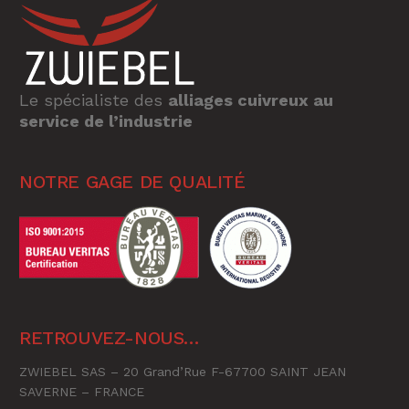
Le spécialiste des
alliages cuivreux au
service de l’industrie
NOTRE GAGE DE QUALITÉ
RETROUVEZ-NOUS…
ZWIEBEL SAS – 20 Grand’Rue F-67700 SAINT JEAN
SAVERNE – FRANCE