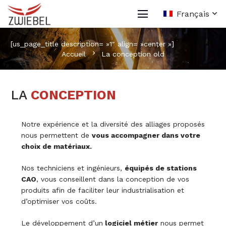
Français
[us_page_title description= »1″ align= »center »]
chevron_right
Accueil
La conception old
LA
CONCEPTION
Notre expérience et la diversité des alliages proposés
nous permettent de
vous accompagner dans votre
choix de matériaux.
Nos techniciens et ingénieurs,
équipés de stations
CAO
, vous conseillent dans la conception de vos
produits afin de faciliter leur industrialisation et
d’optimiser vos coûts.
Le développement d’un
logiciel métier
nous permet