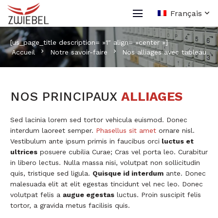
Français
[us_page_title description= »1″ align= »center »]
chevron_right
chevron_right
Accueil
Notre savoir-faire
Nos alliages avec tableau
NOS PRINCIPAUX
ALLIAGES
Sed lacinia lorem sed tortor vehicula euismod. Donec
interdum laoreet semper.
Phasellus sit amet
ornare nisl.
Vestibulum ante ipsum primis in faucibus orci
luctus et
ultrices
posuere cubilia Curae; Cras vel porta leo. Curabitur
in libero lectus. Nulla massa nisi, volutpat non sollicitudin
quis, tristique sed ligula.
Quisque id interdum
ante. Donec
malesuada elit at elit egestas tincidunt vel nec leo. Donec
volutpat felis a
augue egestas
luctus. Proin suscipit felis
tortor, a gravida metus facilisis quis.