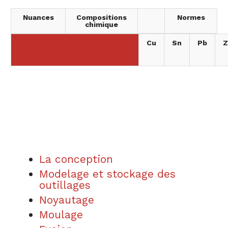
Nuances
Compositions
Normes
chimique
Cu
Sn
Pb
Z
La conception
Modelage et stockage des
outillages
Noyautage
Moulage