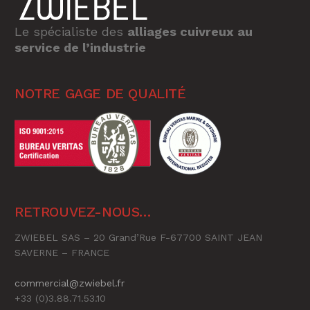
Le spécialiste des
alliages cuivreux au
service de l’industrie
NOTRE GAGE DE QUALITÉ
RETROUVEZ-NOUS…
ZWIEBEL SAS – 20 Grand’Rue F-67700 SAINT JEAN
SAVERNE – FRANCE
commercial@zwiebel.fr
+33 (0)3.88.71.53.10